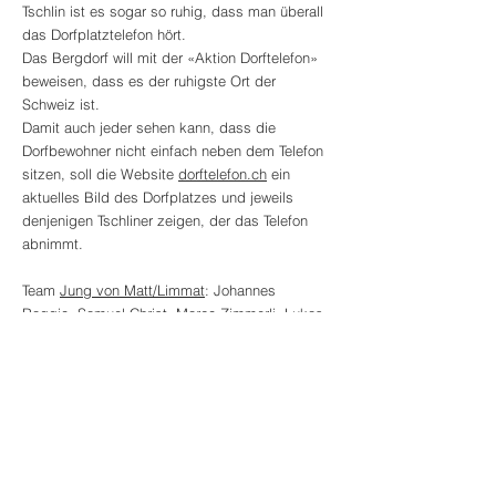
Tschlin ist es sogar so ruhig, dass man überall
das Dorfplatztelefon hört.
Das Bergdorf will mit der «Aktion Dorftelefon»
beweisen, dass es der ruhigste Ort der
Schweiz ist.
Damit auch jeder sehen kann, dass die
Dorfbewohner nicht einfach neben dem Telefon
sitzen, soll die Website
dorftelefon.ch
ein
aktuelles Bild des Dorfplatzes und jeweils
denjenigen Tschliner zeigen, der das Telefon
abnimmt.
Team
Jung von Matt/Limmat
: Johannes
Raggio, Samuel Christ, Marco Zimmerli, Lukas
Frischknecht, Andrea Klainguti, Joelle Hauser,
Marco Dettling, Monika Arnold, Roman Mösli,
Roman Meister, Sarida Bossoni, Ralf Brändli,
Matthias Wobrock, Dominik Habermacher,
Christoph Kinsperger
Creativity Online