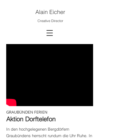
Alain
Eicher
Creative Director
GRAUBÜNDEN FERIEN
Aktion Dorftelefon
In den hochgelegenen Bergdörfern
Graubündens herrscht rundum die Uhr Ruhe. In