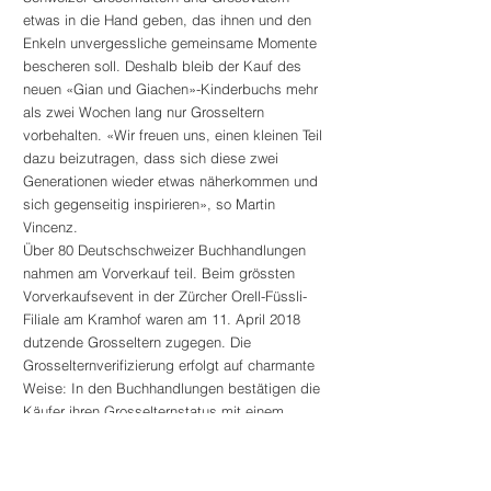
etwas in die Hand geben, das ihnen und den
Enkeln unvergessliche gemeinsame Momente
bescheren soll. Deshalb bleib der Kauf des
neuen «Gian und Giachen»-Kinderbuchs mehr
als zwei Wochen lang nur Grosseltern
vorbehalten. «Wir freuen uns, einen kleinen Teil
dazu beizutragen, dass sich diese zwei
Generationen wieder etwas näherkommen und
sich gegenseitig inspirieren», so Martin
Vincenz.
Über 80 Deutschschweizer Buchhandlungen
nahmen am Vorverkauf teil. Beim grössten
Vorverkaufsevent in der Zürcher Orell-Füssli-
Filiale am Kramhof waren am 11. April 2018
dutzende Grosseltern zugegen. Die
Grosselternverifizierung erfolgt auf charmante
Weise: In den Buchhandlungen bestätigen die
Käufer ihren Grosselternstatus mit einem
Familienfoto oder einer Kinderzeichnung. «Oder
sie bringen das Enkelkind als Beleg gleich
mit», so Martin Vincenz.